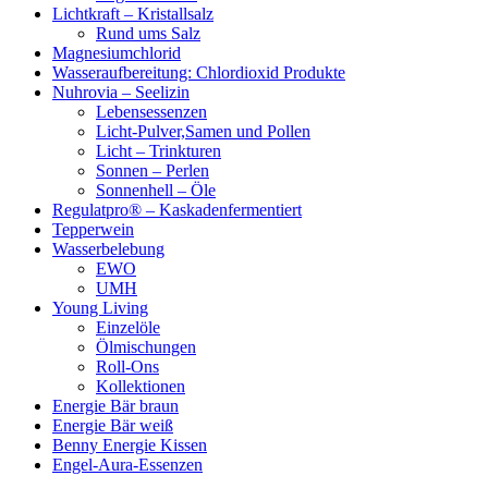
Lichtkraft – Kristallsalz
Rund ums Salz
Magnesiumchlorid
Wasseraufbereitung: Chlordioxid Produkte
Nuhrovia – Seelizin
Lebensessenzen
Licht-Pulver,Samen und Pollen
Licht – Trinkturen
Sonnen – Perlen
Sonnenhell – Öle
Regulatpro® – Kaskadenfermentiert
Tepperwein
Wasserbelebung
EWO
UMH
Young Living
Einzelöle
Ölmischungen
Roll-Ons
Kollektionen
Energie Bär braun
Energie Bär weiß
Benny Energie Kissen
Engel-Aura-Essenzen