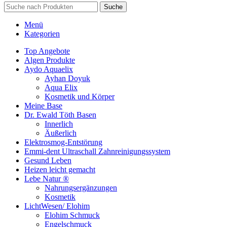
Suche
Menü
Kategorien
Top Angebote
Algen Produkte
Aydo Aquaelix
Ayhan Doyuk
Aqua Elix
Kosmetik und Körper
Meine Base
Dr. Ewald Töth Basen
Innerlich
Äußerlich
Elektrosmog-Entstörung
Emmi-dent Ultraschall Zahnreinigungssystem
Gesund Leben
Heizen leicht gemacht
Lebe Natur ®
Nahrungsergänzungen
Kosmetik
LichtWesen/ Elohim
Elohim Schmuck
Engelschmuck