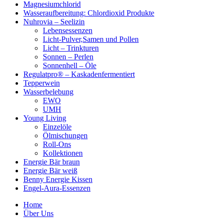
Magnesiumchlorid
Wasseraufbereitung: Chlordioxid Produkte
Nuhrovia – Seelizin
Lebensessenzen
Licht-Pulver,Samen und Pollen
Licht – Trinkturen
Sonnen – Perlen
Sonnenhell – Öle
Regulatpro® – Kaskadenfermentiert
Tepperwein
Wasserbelebung
EWO
UMH
Young Living
Einzelöle
Ölmischungen
Roll-Ons
Kollektionen
Energie Bär braun
Energie Bär weiß
Benny Energie Kissen
Engel-Aura-Essenzen
Home
Über Uns