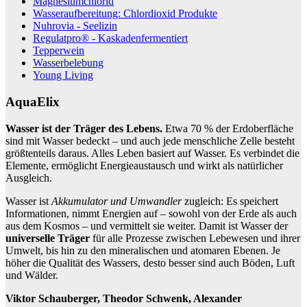
Magnesiumchlorid
Wasseraufbereitung: Chlordioxid Produkte
Nuhrovia - Seelizin
Regulatpro® - Kaskadenfermentiert
Tepperwein
Wasserbelebung
Young Living
AquaElix
Wasser ist der Träger des Lebens.
Etwa 70 % der Erdoberfläche
sind mit Wasser bedeckt – und auch jede menschliche Zelle besteht
größtenteils daraus. Alles Leben basiert auf Wasser. Es verbindet die
Elemente, ermöglicht Energieaustausch und wirkt als natürlicher
Ausgleich.
Wasser ist
Akkumulator und Umwandler
zugleich: Es speichert
Informationen, nimmt Energien auf – sowohl von der Erde als auch
aus dem Kosmos – und vermittelt sie weiter. Damit ist Wasser der
universelle Träger
für alle Prozesse zwischen Lebewesen und ihrer
Umwelt, bis hin zu den mineralischen und atomaren Ebenen. Je
höher die Qualität des Wassers, desto besser sind auch Böden, Luft
und Wälder.
Viktor Schauberger, Theodor Schwenk, Alexander