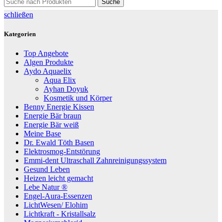
Suche
schließen
Kategorien
Top Angebote
Algen Produkte
Aydo Aquaelix
Aqua Elix
Ayhan Doyuk
Kosmetik und Körper
Benny Energie Kissen
Energie Bär braun
Energie Bär weiß
Meine Base
Dr. Ewald Töth Basen
Elektrosmog-Entstörung
Emmi-dent Ultraschall Zahnreinigungssystem
Gesund Leben
Heizen leicht gemacht
Lebe Natur ®
Engel-Aura-Essenzen
LichtWesen/ Elohim
Lichtkraft - Kristallsalz