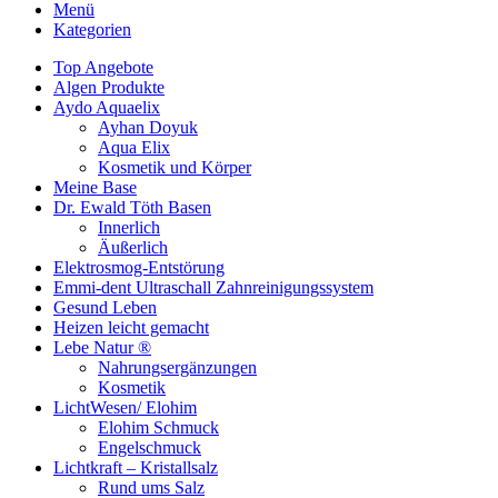
Menü
Kategorien
Top Angebote
Algen Produkte
Aydo Aquaelix
Ayhan Doyuk
Aqua Elix
Kosmetik und Körper
Meine Base
Dr. Ewald Töth Basen
Innerlich
Äußerlich
Elektrosmog-Entstörung
Emmi-dent Ultraschall Zahnreinigungssystem
Gesund Leben
Heizen leicht gemacht
Lebe Natur ®
Nahrungsergänzungen
Kosmetik
LichtWesen/ Elohim
Elohim Schmuck
Engelschmuck
Lichtkraft – Kristallsalz
Rund ums Salz