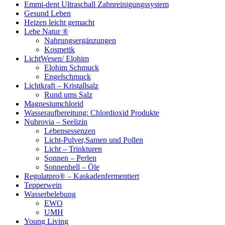
Emmi-dent Ultraschall Zahnreinigungssystem
Gesund Leben
Heizen leicht gemacht
Lebe Natur ®
Nahrungsergänzungen
Kosmetik
LichtWesen/ Elohim
Elohim Schmuck
Engelschmuck
Lichtkraft – Kristallsalz
Rund ums Salz
Magnesiumchlorid
Wasseraufbereitung: Chlordioxid Produkte
Nuhrovia – Seelizin
Lebensessenzen
Licht-Pulver,Samen und Pollen
Licht – Trinkturen
Sonnen – Perlen
Sonnenhell – Öle
Regulatpro® – Kaskadenfermentiert
Tepperwein
Wasserbelebung
EWO
UMH
Young Living