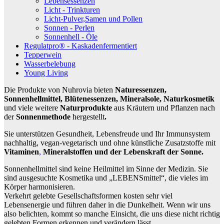
Lebensessenzen
Licht - Trinkturen
Licht-Pulver,Samen und Pollen
Sonnen - Perlen
Sonnenhell - Öle
Regulatpro® - Kaskadenfermentiert
Tepperwein
Wasserbelebung
Young Living
Die Produkte von Nuhrovia bieten
Naturessenzen,
Sonnenhellmittel, Blütenessenzen, Mineralsole, Naturkosmetik
und viele weitere
Naturprodukte
aus Kräutern und Pflanzen nach
der
Sonnenmethode
hergestellt
.
Sie unterstützen Gesundheit, Lebensfreude und Ihr Immunsystem
nachhaltig, vegan-vegetarisch und ohne künstliche Zusatzstoffe mit
Vitaminen
,
Mineralstoffen und der Lebenskraft der Sonne.
Sonnenhellmittel sind keine Heilmittel im Sinne der Medizin. Sie
sind ausgesuchte Kosmetika und „LEBENSmittel“, die vieles im
Körper harmonisieren.
Verkehrt gelebte Gesellschaftsformen kosten sehr viel
Lebensenergie und führen daher in die Dunkelheit. Wenn wir uns
also belichten, kommt so manche Einsicht, die uns diese nicht richtig
gelebten Formen erkennen und verändern lässt.