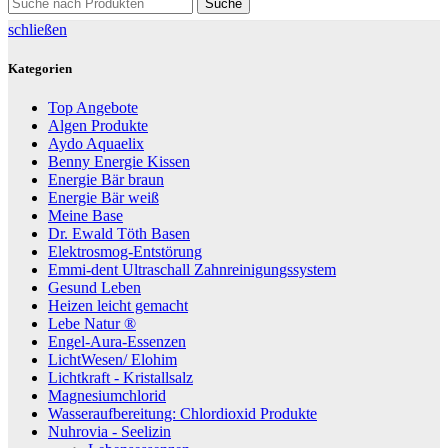
Suche
schließen
Kategorien
Top Angebote
Algen Produkte
Aydo Aquaelix
Benny Energie Kissen
Energie Bär braun
Energie Bär weiß
Meine Base
Dr. Ewald Töth Basen
Elektrosmog-Entstörung
Emmi-dent Ultraschall Zahnreinigungssystem
Gesund Leben
Heizen leicht gemacht
Lebe Natur ®
Engel-Aura-Essenzen
LichtWesen/ Elohim
Lichtkraft - Kristallsalz
Magnesiumchlorid
Wasseraufbereitung: Chlordioxid Produkte
Nuhrovia - Seelizin