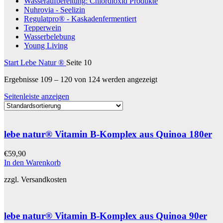
Wasseraufbereitung: Chlordioxid Produkte
Nuhrovia - Seelizin
Regulatpro® - Kaskadenfermentiert
Tepperwein
Wasserbelebung
Young Living
Start
Lebe Natur ®
Seite 10
Ergebnisse 109 – 120 von 124 werden angezeigt
Seitenleiste anzeigen
lebe natur® Vitamin B-Komplex aus Quinoa 180er
€
59,90
In den Warenkorb
zzgl. Versandkosten
lebe natur® Vitamin B-Komplex aus Quinoa 90er