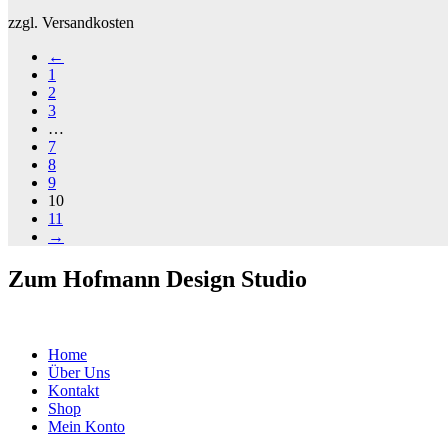
zzgl. Versandkosten
←
1
2
3
…
7
8
9
10
11
→
Zum Hofmann Design Studio
Home
Über Uns
Kontakt
Shop
Mein Konto