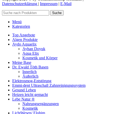
Datenschutzerklärung
|
Impressum
|
E-Mail
Suche
Menü
Kategorien
Top Angebote
Algen Produkte
Aydo Aquaelix
Ayhan Doyuk
Aqua Elix
Kosmetik und Körper
Meine Base
Dr. Ewald Töth Basen
Innerlich
Äußerlich
Elektrosmog-Entstörung
Emmi-dent Ultraschall Zahnreinigungssystem
Gesund Leben
Heizen leicht gemacht
Lebe Natur ®
Nahrungsergänzungen
Kosmetik
LichtWesen/ Elohim