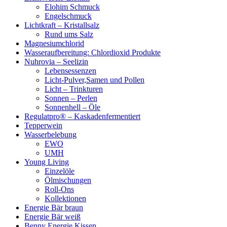
Elohim Schmuck
Engelschmuck
Lichtkraft – Kristallsalz
Rund ums Salz
Magnesiumchlorid
Wasseraufbereitung: Chlordioxid Produkte
Nuhrovia – Seelizin
Lebensessenzen
Licht-Pulver,Samen und Pollen
Licht – Trinkturen
Sonnen – Perlen
Sonnenhell – Öle
Regulatpro® – Kaskadenfermentiert
Tepperwein
Wasserbelebung
EWO
UMH
Young Living
Einzelöle
Ölmischungen
Roll-Ons
Kollektionen
Energie Bär braun
Energie Bär weiß
Benny Energie Kissen