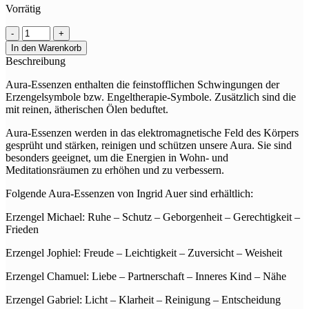
Vorrätig
Aura-
Essenz
In den Warenkorb
Energetische
Beschreibung
Abgrenzung
Menge
Aura-Essenzen enthalten die feinstofflichen Schwingungen der
Erzengelsymbole bzw. Engeltherapie-Symbole. Zusätzlich sind die
mit reinen, ätherischen Ölen beduftet.
Aura-Essenzen werden in das elektromagnetische Feld des Körpers
gesprüht und stärken, reinigen und schützen unsere Aura. Sie sind
besonders geeignet, um die Energien in Wohn- und
Meditationsräumen zu erhöhen und zu verbessern.
Folgende Aura-Essenzen von Ingrid Auer sind erhältlich:
Erzengel Michael: Ruhe – Schutz – Geborgenheit – Gerechtigkeit –
Frieden
Erzengel Jophiel: Freude – Leichtigkeit – Zuversicht – Weisheit
Erzengel Chamuel: Liebe – Partnerschaft – Inneres Kind – Nähe
Erzengel Gabriel: Licht – Klarheit – Reinigung – Entscheidung