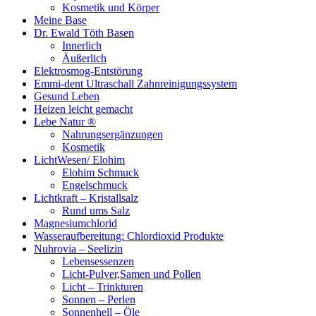
Kosmetik und Körper
Meine Base
Dr. Ewald Töth Basen
Innerlich
Äußerlich
Elektrosmog-Entstörung
Emmi-dent Ultraschall Zahnreinigungssystem
Gesund Leben
Heizen leicht gemacht
Lebe Natur ®
Nahrungsergänzungen
Kosmetik
LichtWesen/ Elohim
Elohim Schmuck
Engelschmuck
Lichtkraft – Kristallsalz
Rund ums Salz
Magnesiumchlorid
Wasseraufbereitung: Chlordioxid Produkte
Nuhrovia – Seelizin
Lebensessenzen
Licht-Pulver,Samen und Pollen
Licht – Trinkturen
Sonnen – Perlen
Sonnenhell – Öle