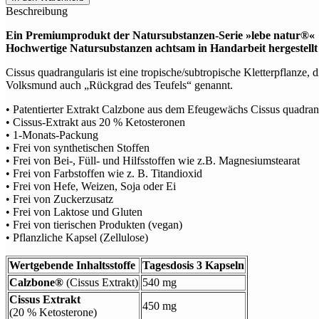
Cissus
Beschreibung
90er
Menge
Ein Premiumprodukt der Natursubstanzen-Serie »lebe natur®«
Hochwertige Natursubstanzen achtsam in Handarbeit hergestellt 
Cissus quadrangularis ist eine tropische/subtropische Kletterpflanze,
Volksmund auch „Rückgrad des Teufels“ genannt.
• Patentierter Extrakt Calzbone aus dem Efeugewächs Cissus quadran
• Cissus-Extrakt aus 20 % Ketosteronen
• 1-Monats-Packung
• Frei von synthetischen Stoffen
• Frei von Bei-, Füll- und Hilfsstoffen wie z.B. Magnesiumstearat
• Frei von Farbstoffen wie z. B. Titandioxid
• Frei von Hefe, Weizen, Soja oder Ei
• Frei von Zuckerzusatz
• Frei von Laktose und Gluten
• Frei von tierischen Produkten (vegan)
• Pflanzliche Kapsel (Zellulose)
Wertgebende Inhaltsstoffe
Tagesdosis 3 Kapseln
Calzbone®
(Cissus Extrakt)
540 mg
Cissus Extrakt
450 mg
(20 % Ketosterone)