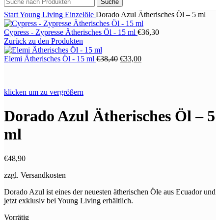
Suche
Start
Young Living
Einzelöle
Dorado Azul Ätherisches Öl – 5 ml
Cypress - Zypresse Ätherisches Öl - 15 ml
€
36,30
Zurück zu den Produkten
Ursprünglicher
Aktueller
Elemi Ätherisches Öl - 15 ml
€
38,40
€
33,00
Preis
Preis
war:
ist:
€38,40
€33,00.
klicken um zu vergrößern
Dorado Azul Ätherisches Öl – 5
ml
€
48,90
zzgl. Versandkosten
Dorado Azul ist eines der neuesten ätherischen Öle aus Ecuador und
jetzt exklusiv bei Young Living erhältlich.
Vorrätig