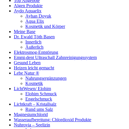
Top Angebote
Algen Produkte
Aydo Aquaelix
Ayhan Doyuk
Aqua Elix
Kosmetik und Körper
Meine Base
Dr. Ewald Töth Basen
Innerlich
Äußerlich
Elektrosmog-Entstörung
Emmi-dent Ultraschall Zahnreinigungssystem
Gesund Leben
Heizen leicht gemacht
Lebe Natur ®
Nahrungsergänzungen
Kosmetik
LichtWesen/ Elohim
Elohim Schmuck
Engelschmuck
Lichtkraft – Kristallsalz
Rund ums Salz
Magnesiumchlorid
Wasseraufbereitung: Chlordioxid Produkte
Nuhrovia – Seelizin