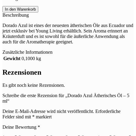
Dorado
In den Warenkorb
Azul
Beschreibung
Ätherisches
Öl
Dorado Azul ist eines der neuesten ätherischen Öle aus Ecuador und
-
jetzt exklusiv bei Young Living erhältlich. Sein Aroma erinnert an
5
Kräuterduft und es ist sowohl für die äußerliche Anwendung als
ml
auch für die Aromatherapie geeignet.
Menge
Zusätzliche Informationen
Gewicht
0,1000 kg
Rezensionen
Es gibt noch keine Rezensionen.
Schreibe die erste Rezension für „Dorado Azul Ätherisches Öl – 5
ml“
Deine E-Mail-Adresse wird nicht veröffentlicht.
Erforderliche
Felder sind mit
*
markiert
Deine Bewertung
*