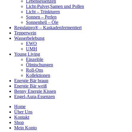
Lebensessenzen
Licht-Pulver,Samen und Pollen
Licht – Trinkturen
Sonnen – Perlen
Sonnenhell – Öle
Regulatpro® – Kaskadenfermentiert
Tepperwein
Wasserbelebung
EWO
UMH
Young Living
Einzelöle
Ölmischungen
Roll-Ons
Kollektionen
Energie Bär braun
Energie Bär weiß
Benny Energie Kissen
Engel-Aura-Essenzen
Home
Über Uns
Kontakt
Shop
Mein Konto