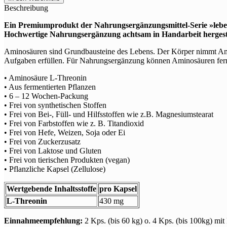
Aminosäure
Beschreibung
Threonin
Menge
Ein Premiumprodukt der Nahrungsergänzungsmittel-Serie »leb
Hochwertige Nahrungsergänzung achtsam in Handarbeit hergestel
Aminosäuren sind Grundbausteine des Lebens. Der Körper nimmt Amino
Aufgaben erfüllen. Für Nahrungsergänzung können Aminosäuren fermen
• Aminosäure L-Threonin
• Aus fermentierten Pflanzen
• 6 – 12 Wochen-Packung
• Frei von synthetischen Stoffen
• Frei von Bei-, Füll- und Hilfsstoffen wie z.B. Magnesiumstearat
• Frei von Farbstoffen wie z. B. Titandioxid
• Frei von Hefe, Weizen, Soja oder Ei
• Frei von Zuckerzusatz
• Frei von Laktose und Gluten
• Frei von tierischen Produkten (vegan)
• Pflanzliche Kapsel (Zellulose)
Wertgebende Inhaltsstoffe
pro Kapsel
L-Threonin
430 mg
Einnahmeempfehlung:
2 Kps. (bis 60 kg) o. 4 Kps. (bis 100kg) mit