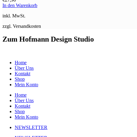
In den Warenkorb
inkl. MwSt.
zzgl. Versandkosten
Zum Hofmann Design Studio
Home
Über Uns
Kontakt
Shop
Mein Konto
Home
Über Uns
Kontakt
Shop
Mein Konto
NEWSLETTER