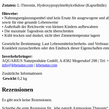
Zutaten:
L-Threonin, Hydroxypropylmethylcellulose (Kapselhülle)
Hinweise:
• Nahrungsergänzungsmittel sind kein Ersatz für ausgewogene und 
sowie für eine gesunde Lebensweise
• Außerhalb der Reichweite von kleinen Kindern aufbewahren
• Die maximale Tagesdosis nicht überschreiten
• Kühl trocken und dunkel, nicht über Zimmertemperatur lagern
Gesetzliche Bestimmung: Laut Lebensmittelsicherheits- und Verbrauc
Krankheit zuzuschreiben oder den Eindruck dieser Eigenschaften entst
Inverkehrbringer:
AQUARIUS Naturprodukte GmbH, A-8382 Mogersdorf 298 | Tel: +4
info@lebenatur.com
|
lebenatur.com
Zusätzliche Informationen
Gewicht
0,2 kg
Rezensionen
Es gibt noch keine Rezensionen.
Schreibe die erste Rezension für „lebe natur® Aminosäure Threonin“