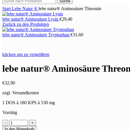
Suche
Start
Lebe Natur ®
lebe natur® Aminosäure Threonin
lebe natur® Aminosäure Lysin
€
29,40
Zurück zu den Produkten
lebe natur® Aminosäure Tryptophan
€
31,60
klicken um zu vergrößern
lebe natur® Aminosäure Threon
€
32,90
zzgl. Versandkosten
1 DOS à 180 KPS à 530 mg
Vorrätig
lebe
natur®
In den Warenkorb