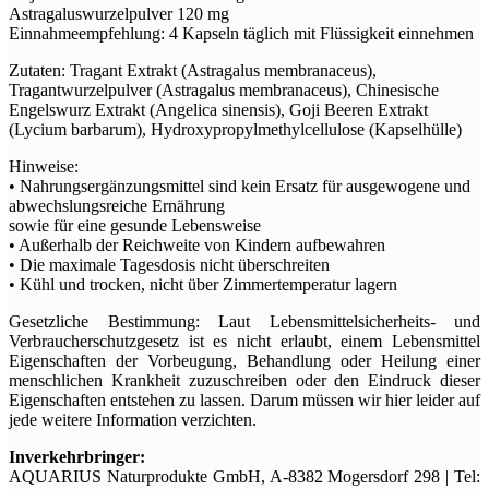
Astragaluswurzelpulver 120 mg
Einnahmeempfehlung: 4 Kapseln täglich mit Flüssigkeit einnehmen
Zutaten: Tragant Extrakt (Astragalus membranaceus),
Tragantwurzelpulver (Astragalus membranaceus), Chinesische
Engelswurz Extrakt (Angelica sinensis), Goji Beeren Extrakt
(Lycium barbarum), Hydroxypropylmethylcellulose (Kapselhülle)
Hinweise:
• Nahrungsergänzungsmittel sind kein Ersatz für ausgewogene und
abwechslungsreiche Ernährung
sowie für eine gesunde Lebensweise
• Außerhalb der Reichweite von Kindern aufbewahren
• Die maximale Tagesdosis nicht überschreiten
• Kühl und trocken, nicht über Zimmertemperatur lagern
Gesetzliche Bestimmung: Laut Lebensmittelsicherheits- und
Verbraucherschutzgesetz ist es nicht erlaubt, einem Lebensmittel
Eigenschaften der Vorbeugung, Behandlung oder Heilung einer
menschlichen Krankheit zuzuschreiben oder den Eindruck dieser
Eigenschaften entstehen zu lassen. Darum müssen wir hier leider auf
jede weitere Information verzichten.
Inverkehrbringer:
AQUARIUS Naturprodukte GmbH, A-8382 Mogersdorf 298 | Tel: