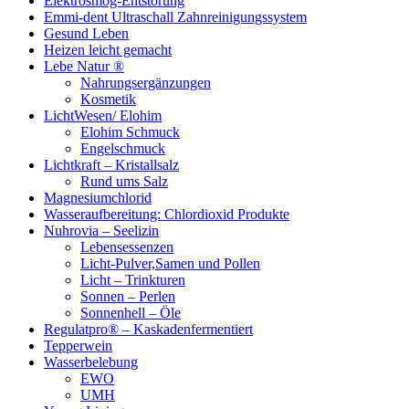
Elektrosmog-Entstörung
Emmi-dent Ultraschall Zahnreinigungssystem
Gesund Leben
Heizen leicht gemacht
Lebe Natur ®
Nahrungsergänzungen
Kosmetik
LichtWesen/ Elohim
Elohim Schmuck
Engelschmuck
Lichtkraft – Kristallsalz
Rund ums Salz
Magnesiumchlorid
Wasseraufbereitung: Chlordioxid Produkte
Nuhrovia – Seelizin
Lebensessenzen
Licht-Pulver,Samen und Pollen
Licht – Trinkturen
Sonnen – Perlen
Sonnenhell – Öle
Regulatpro® – Kaskadenfermentiert
Tepperwein
Wasserbelebung
EWO
UMH