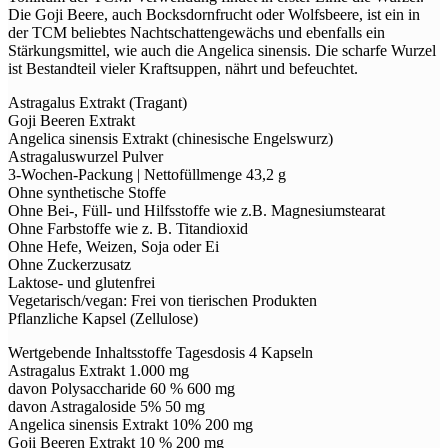
Die Goji Beere, auch Bocksdornfrucht oder Wolfsbeere, ist ein in
der TCM beliebtes Nachtschattengewächs und ebenfalls ein
Stärkungsmittel, wie auch die Angelica sinensis. Die scharfe Wurzel
ist Bestandteil vieler Kraftsuppen, nährt und befeuchtet.
Astragalus Extrakt (Tragant)
Goji Beeren Extrakt
Angelica sinensis Extrakt (chinesische Engelswurz)
Astragaluswurzel Pulver
3-Wochen-Packung | Nettofüllmenge 43,2 g
Ohne synthetische Stoffe
Ohne Bei-, Füll- und Hilfsstoffe wie z.B. Magnesiumstearat
Ohne Farbstoffe wie z. B. Titandioxid
Ohne Hefe, Weizen, Soja oder Ei
Ohne Zuckerzusatz
Laktose- und glutenfrei
Vegetarisch/vegan: Frei von tierischen Produkten
Pflanzliche Kapsel (Zellulose)
Wertgebende Inhaltsstoffe Tagesdosis 4 Kapseln
Astragalus Extrakt 1.000 mg
davon Polysaccharide 60 % 600 mg
davon Astragaloside 5% 50 mg
Angelica sinensis Extrakt 10% 200 mg
Goji Beeren Extrakt 10 % 200 mg