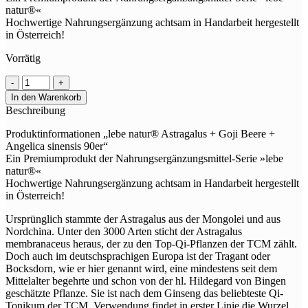
natur®«
Hochwertige Nahrungsergänzung achtsam in Handarbeit hergestellt
in Österreich!
Vorrätig
lebe
natur®
In den Warenkorb
Astragalus
Beschreibung
+
Goji
Produktinformationen „lebe natur® Astragalus + Goji Beere +
Beere
Angelica sinensis 90er“
+
Ein Premiumprodukt der Nahrungsergänzungsmittel-Serie »lebe
Angelica
natur®«
sinensis
Hochwertige Nahrungsergänzung achtsam in Handarbeit hergestellt
90er
in Österreich!
Menge
Ursprünglich stammte der Astragalus aus der Mongolei und aus
Nordchina. Unter den 3000 Arten sticht der Astragalus
membranaceus heraus, der zu den Top-Qi-Pflanzen der TCM zählt.
Doch auch im deutschsprachigen Europa ist der Tragant oder
Bocksdorn, wie er hier genannt wird, eine mindestens seit dem
Mittelalter begehrte und schon von der hl. Hildegard von Bingen
geschätzte Pflanze. Sie ist nach dem Ginseng das beliebteste Qi-
Tonikum der TCM. Verwendung findet in erster Linie die Wurzel.