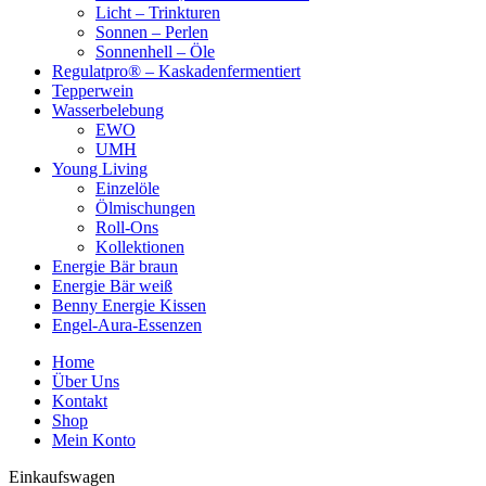
Licht – Trinkturen
Sonnen – Perlen
Sonnenhell – Öle
Regulatpro® – Kaskadenfermentiert
Tepperwein
Wasserbelebung
EWO
UMH
Young Living
Einzelöle
Ölmischungen
Roll-Ons
Kollektionen
Energie Bär braun
Energie Bär weiß
Benny Energie Kissen
Engel-Aura-Essenzen
Home
Über Uns
Kontakt
Shop
Mein Konto
Einkaufswagen