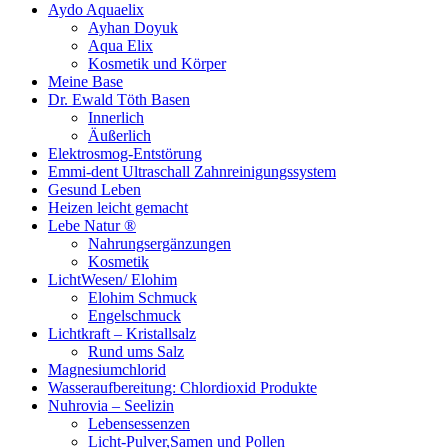
Aydo Aquaelix
Ayhan Doyuk
Aqua Elix
Kosmetik und Körper
Meine Base
Dr. Ewald Töth Basen
Innerlich
Äußerlich
Elektrosmog-Entstörung
Emmi-dent Ultraschall Zahnreinigungssystem
Gesund Leben
Heizen leicht gemacht
Lebe Natur ®
Nahrungsergänzungen
Kosmetik
LichtWesen/ Elohim
Elohim Schmuck
Engelschmuck
Lichtkraft – Kristallsalz
Rund ums Salz
Magnesiumchlorid
Wasseraufbereitung: Chlordioxid Produkte
Nuhrovia – Seelizin
Lebensessenzen
Licht-Pulver,Samen und Pollen