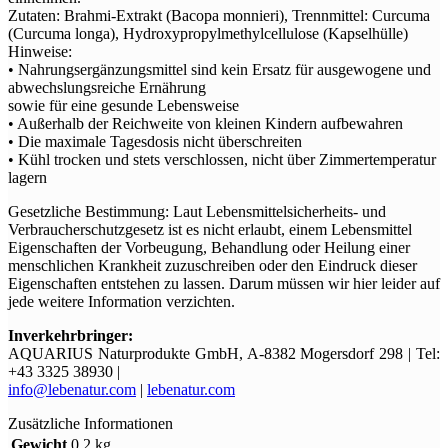
Zutaten: Brahmi-Extrakt (Bacopa monnieri), Trennmittel: Curcuma
(Curcuma longa), Hydroxypropylmethylcellulose (Kapselhülle)
Hinweise:
• Nahrungsergänzungsmittel sind kein Ersatz für ausgewogene und
abwechslungsreiche Ernährung
sowie für eine gesunde Lebensweise
• Außerhalb der Reichweite von kleinen Kindern aufbewahren
• Die maximale Tagesdosis nicht überschreiten
• Kühl trocken und stets verschlossen, nicht über Zimmertemperatur
lagern
Gesetzliche Bestimmung: Laut Lebensmittelsicherheits- und
Verbraucherschutzgesetz ist es nicht erlaubt, einem Lebensmittel
Eigenschaften der Vorbeugung, Behandlung oder Heilung einer
menschlichen Krankheit zuzuschreiben oder den Eindruck dieser
Eigenschaften entstehen zu lassen. Darum müssen wir hier leider auf
jede weitere Information verzichten.
Inverkehrbringer:
AQUARIUS Naturprodukte GmbH, A-8382 Mogersdorf 298 | Tel:
+43 3325 38930 |
info@lebenatur.com
|
lebenatur.com
Zusätzliche Informationen
Gewicht
0,2 kg