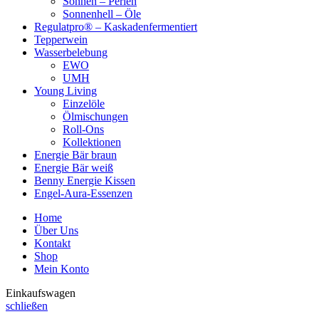
Sonnen – Perlen
Sonnenhell – Öle
Regulatpro® – Kaskadenfermentiert
Tepperwein
Wasserbelebung
EWO
UMH
Young Living
Einzelöle
Ölmischungen
Roll-Ons
Kollektionen
Energie Bär braun
Energie Bär weiß
Benny Energie Kissen
Engel-Aura-Essenzen
Home
Über Uns
Kontakt
Shop
Mein Konto
Einkaufswagen
schließen