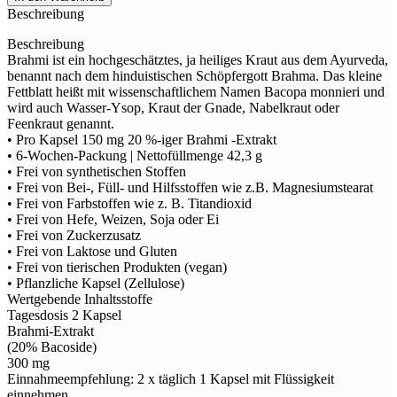
Brahmi
Beschreibung
90er
Menge
Beschreibung
Brahmi ist ein hochgeschätztes, ja heiliges Kraut aus dem Ayurveda,
benannt nach dem hinduistischen Schöpfergott Brahma. Das kleine
Fettblatt heißt mit wissenschaftlichem Namen Bacopa monnieri und
wird auch Wasser-Ysop, Kraut der Gnade, Nabelkraut oder
Feenkraut genannt.
• Pro Kapsel 150 mg 20 %-iger Brahmi -Extrakt
• 6-Wochen-Packung | Nettofüllmenge 42,3 g
• Frei von synthetischen Stoffen
• Frei von Bei-, Füll- und Hilfsstoffen wie z.B. Magnesiumstearat
• Frei von Farbstoffen wie z. B. Titandioxid
• Frei von Hefe, Weizen, Soja oder Ei
• Frei von Zuckerzusatz
• Frei von Laktose und Gluten
• Frei von tierischen Produkten (vegan)
• Pflanzliche Kapsel (Zellulose)
Wertgebende Inhaltsstoffe
Tagesdosis 2 Kapsel
Brahmi-Extrakt
(20% Bacoside)
300 mg
Einnahmeempfehlung: 2 x täglich 1 Kapsel mit Flüssigkeit
einnehmen.