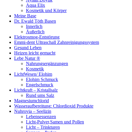
Aqua Elix
Kosmetik und Körper
Meine Base
Dr. Ewald Töth Basen
Innerlich
Äußerlich
Elektrosmog-Entstörung
Emmi-dent Ultraschall Zahnreinigungssystem
Gesund Leben
Heizen leicht gemacht
Lebe Natur ®
Nahrungsergänzungen
Kosmetik
LichtWesen/ Elohim
Elohim Schmuck
Engelschmuck
Lichtkraft – Kristallsalz
Rund ums Salz
Magnesiumchlorid
Wasseraufbereitung: Chlordioxid Produkte
Nuhrovia – Seelizin
Lebensessenzen
Licht-Pulver,Samen und Pollen
Licht – Trinkturen