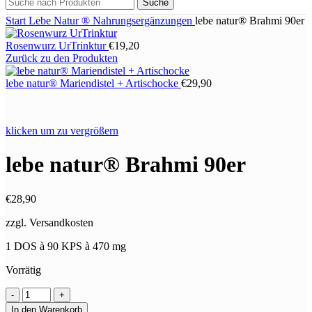
Suche
Start
Lebe Natur ®
Nahrungsergänzungen
lebe natur® Brahmi 90er
Rosenwurz UrTrinktur
€
19,20
Zurück zu den Produkten
lebe natur® Mariendistel + Artischocke
€
29,90
klicken um zu vergrößern
lebe natur® Brahmi 90er
€
28,90
zzgl. Versandkosten
1 DOS à 90 KPS à 470 mg
Vorrätig
lebe
natur®
In den Warenkorb