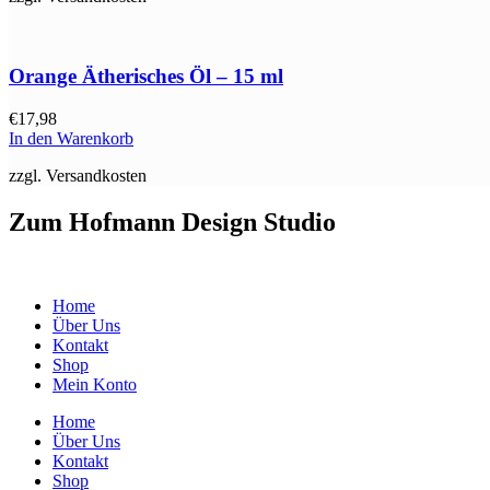
Orange Ätherisches Öl – 15 ml
€
17,98
In den Warenkorb
zzgl. Versandkosten
Zum Hofmann Design Studio
Home
Über Uns
Kontakt
Shop
Mein Konto
Home
Über Uns
Kontakt
Shop