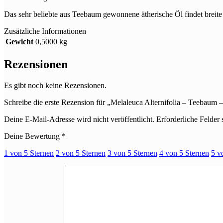
-
Teebaum
Das sehr beliebte aus Teebaum gewonnene ätherische Öl findet breit
-
15
Zusätzliche Informationen
ml
Gewicht
0,5000 kg
Menge
Rezensionen
Es gibt noch keine Rezensionen.
Schreibe die erste Rezension für „Melaleuca Alternifolia – Teebaum 
Deine E-Mail-Adresse wird nicht veröffentlicht.
Erforderliche Felder 
Deine Bewertung
*
1 von 5 Sternen
2 von 5 Sternen
3 von 5 Sternen
4 von 5 Sternen
5 v