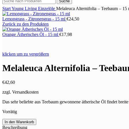
Suche
Start
Young Living
Einzelöle
Melaleuca Alternifolia – Teebaum – 15 
Lemongrass - Zitronengras - 15 ml
€
24,50
Zurück zu den Produkten
Orange Ätherisches Öl - 15 ml
€
17,98
klicken um zu vergrößern
Melaleuca Alternifolia – Teeba
€
42,60
zzgl. Versandkosten
Das sehr beliebte aus Teebaum gewonnene ätherische Öl findet brei
Vorrätig
Melaleuca
In den Warenkorb
Alternifolia
Beschreibung