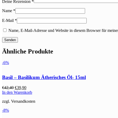
Deine Rezension
*
Name
*
E-Mail
*
Name, E-Mail-Adresse und Website in diesem Browser für meine
Ähnliche Produkte
-6%
Basil – Basilikum Ätherisches Öl- 15ml
Ursprünglicher
Aktueller
€
42,40
€
39,90
Preis
Preis
In den Warenkorb
war:
ist:
zzgl. Versandkosten
€42,40
€39,90.
-8%