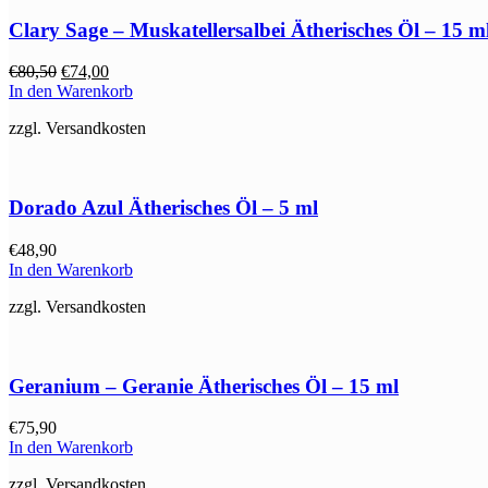
Clary Sage – Muskatellersalbei Ätherisches Öl – 15 m
Ursprünglicher
Aktueller
€
80,50
€
74,00
Preis
Preis
In den Warenkorb
war:
ist:
zzgl. Versandkosten
€80,50
€74,00.
Dorado Azul Ätherisches Öl – 5 ml
€
48,90
In den Warenkorb
zzgl. Versandkosten
Geranium – Geranie Ätherisches Öl – 15 ml
€
75,90
In den Warenkorb
zzgl. Versandkosten