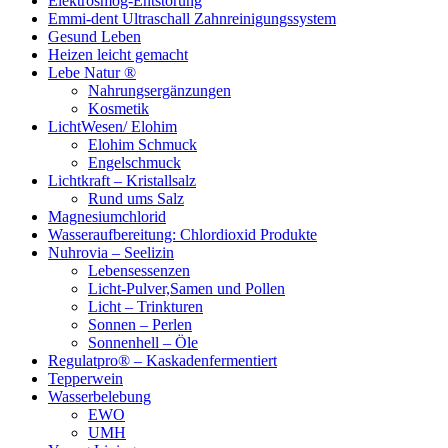
Elektrosmog-Entstörung
Emmi-dent Ultraschall Zahnreinigungssystem
Gesund Leben
Heizen leicht gemacht
Lebe Natur ®
Nahrungsergänzungen
Kosmetik
LichtWesen/ Elohim
Elohim Schmuck
Engelschmuck
Lichtkraft – Kristallsalz
Rund ums Salz
Magnesiumchlorid
Wasseraufbereitung: Chlordioxid Produkte
Nuhrovia – Seelizin
Lebensessenzen
Licht-Pulver,Samen und Pollen
Licht – Trinkturen
Sonnen – Perlen
Sonnenhell – Öle
Regulatpro® – Kaskadenfermentiert
Tepperwein
Wasserbelebung
EWO
UMH