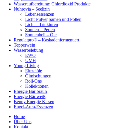
Wasseraufbereitung: Chlordioxid Produkte
Nuhrovia – Seelizin
Lebensessenzen
Licht-Pulver,Samen und Pollen
Licht – Trinkturen
Sonnen – Perlen
Sonnenhell – Öle
Regulatpro® – Kaskadenfermentiert
Tepperwein
Wasserbelebung
EWO
UMH
Young Living
Einzelöle
Ölmischungen
Roll-Ons
Kollektionen
Energie Bär braun
Energie Bär weiß
Benny Energie Kissen
Engel-Aura-Essenzen
Home
Über Uns
Kontakt