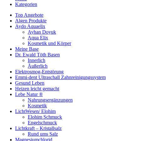
Kategorien
Top Angebote
Algen Produkte
Aydo Aquaelix
Ayhan Doyuk
Aqua Elix
Kosmetik und Körper
Meine Base
Dr. Ewald Töth Basen
Innerlich
Äußerlich
Elektrosmog-Entstörung
Emmi-dent Ultraschall Zahnreinigungssystem
Gesund Leben
Heizen leicht gemacht
Lebe Natur ®
Nahrungsergänzungen
Kosmetik
LichtWesen/ Elohim
Elohim Schmuck
Engelschmuck
Lichtkraft – Kristallsalz
Rund ums Salz
Magnesiumchlorid