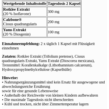
Wertgebende Inhaltsstoffe
Tagesdosis 2 Kapsel
Rotklee Extrakt
300 mg
(20 % Isoflavone)
Calzbone®
200 mg
Cissus quadrangularis
Yams Extrakt
100 mg
(20 % Diosgenin)
Einnahmeempfehlung:
2 x täglich 1 Kapsel mit Flüssigkeit
einnehmen
Zutaten:
Rotklee Extrakt (Trifolium pretense), Cissus
quadrangularis Extrakt, Yams Extrakt (Dioscorea mexicana),
Trennmittel: Korallenkalkalge (Lithothamnium calcareum),
Hydroxypropylmethylcellulose (Kapselhülle)
Hinweise:
• Nahrungsergänzungsmittel sind kein Ersatz für ausgewogene und
abwechslungsreiche Ernährung
sowie für eine gesunde Lebensweise
• Außerhalb der Reichweite von kleinen Kindern aufbewahren
• Die maximale Tagesdosis nicht überschreiten
• Kühl und trocken, nicht über Zimmertemperatur lagern