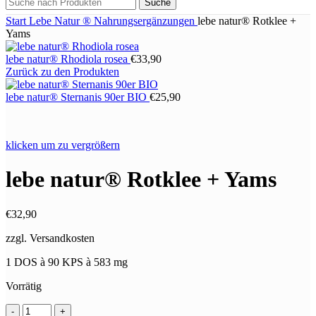
Suche
Start
Lebe Natur ®
Nahrungsergänzungen
lebe natur® Rotklee +
Yams
lebe natur® Rhodiola rosea
€
33,90
Zurück zu den Produkten
lebe natur® Sternanis 90er BIO
€
25,90
klicken um zu vergrößern
lebe natur® Rotklee + Yams
€
32,90
zzgl. Versandkosten
1 DOS à 90 KPS à 583 mg
Vorrätig
lebe