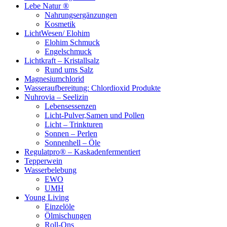
Lebe Natur ®
Nahrungsergänzungen
Kosmetik
LichtWesen/ Elohim
Elohim Schmuck
Engelschmuck
Lichtkraft – Kristallsalz
Rund ums Salz
Magnesiumchlorid
Wasseraufbereitung: Chlordioxid Produkte
Nuhrovia – Seelizin
Lebensessenzen
Licht-Pulver,Samen und Pollen
Licht – Trinkturen
Sonnen – Perlen
Sonnenhell – Öle
Regulatpro® – Kaskadenfermentiert
Tepperwein
Wasserbelebung
EWO
UMH
Young Living
Einzelöle
Ölmischungen
Roll-Ons