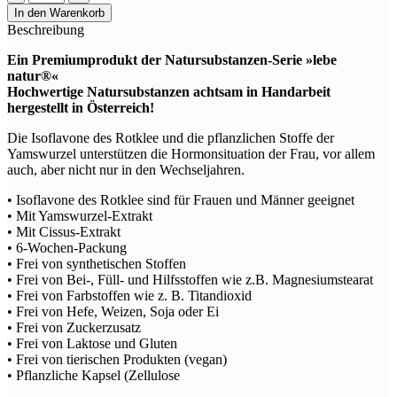
natur®
In den Warenkorb
Rotklee
Beschreibung
+
Yams
Ein Premiumprodukt der Natursubstanzen-Serie »lebe
Menge
natur®«
Hochwertige Natursubstanzen achtsam in Handarbeit
hergestellt in Österreich!
Die Isoflavone des Rotklee und die pflanzlichen Stoffe der
Yamswurzel unterstützen die Hormonsituation der Frau, vor allem
auch, aber nicht nur in den Wechseljahren.
• Isoflavone des Rotklee sind für Frauen und Männer geeignet
• Mit Yamswurzel-Extrakt
• Mit Cissus-Extrakt
• 6-Wochen-Packung
• Frei von synthetischen Stoffen
• Frei von Bei-, Füll- und Hilfsstoffen wie z.B. Magnesiumstearat
• Frei von Farbstoffen wie z. B. Titandioxid
• Frei von Hefe, Weizen, Soja oder Ei
• Frei von Zuckerzusatz
• Frei von Laktose und Gluten
• Frei von tierischen Produkten (vegan)
• Pflanzliche Kapsel (Zellulose