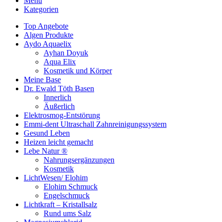
Menü
Kategorien
Top Angebote
Algen Produkte
Aydo Aquaelix
Ayhan Doyuk
Aqua Elix
Kosmetik und Körper
Meine Base
Dr. Ewald Töth Basen
Innerlich
Äußerlich
Elektrosmog-Entstörung
Emmi-dent Ultraschall Zahnreinigungssystem
Gesund Leben
Heizen leicht gemacht
Lebe Natur ®
Nahrungsergänzungen
Kosmetik
LichtWesen/ Elohim
Elohim Schmuck
Engelschmuck
Lichtkraft – Kristallsalz
Rund ums Salz