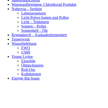
Magnesiumchlorid
Wasseraufbereitung: Chlordioxid Produkte
Nuhrovia – Seelizin
Lebensessenzen
Licht-Pulver,Samen und Pollen
Licht – Trinkturen
Sonnen – Perlen
Sonnenhell – Öle
Regulatpro® – Kaskadenfermentiert
Tepperwein
Wasserbelebung
EWO
UMH
Young Living
Einzelöle
Ölmischungen
Roll-Ons
Kollektionen
Energie Bär braun
Energie Bär weiß
Benny Energie Kissen
Engel-Aura-Essenzen
Home
Über Uns